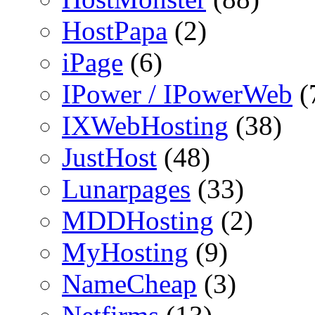
HostPapa
(2)
iPage
(6)
IPower / IPowerWeb
(
IXWebHosting
(38)
JustHost
(48)
Lunarpages
(33)
MDDHosting
(2)
MyHosting
(9)
NameCheap
(3)