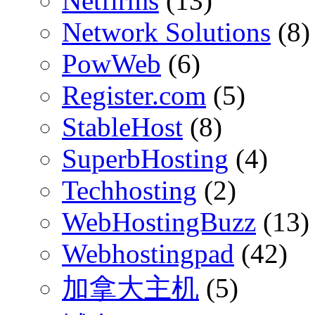
Netfirms
(13)
Network Solutions
(8)
PowWeb
(6)
Register.com
(5)
StableHost
(8)
SuperbHosting
(4)
Techhosting
(2)
WebHostingBuzz
(13)
Webhostingpad
(42)
加拿大主机
(5)