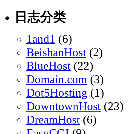
日志分类
1and1
(6)
BeishanHost
(2)
BlueHost
(22)
Domain.com
(3)
Dot5Hosting
(1)
DowntownHost
(23)
DreamHost
(6)
EasyCGI
(9)