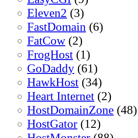
Eleven2
(3)
FastDomain
(6)
FatCow
(2)
FrogHost
(1)
GoDaddy
(61)
HawkHost
(34)
Heart Internet
(2)
HostDomainZone
(48)
HostGator
(12)
HostMonster
(88)