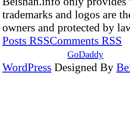
Beishan.info only provides
trademarks and logos are the
owners and protected by la
Posts RSS
Comments RSS
本站域名注册自
GoDaddy
，使
WordPress
Designed By
Be